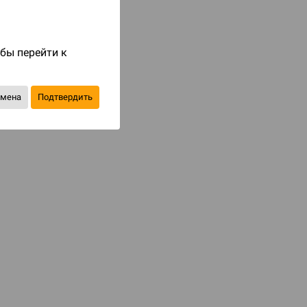
Код товара: 84009
1 490 ₽
обы перейти к
до 149
бонусов на следующие покупки
тмена
Подтвердить
Купить
В избранное