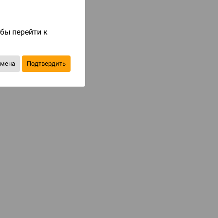
Код товара: 84010
990 ₽
обы перейти к
до 99
бонусов на следующие покупки
тмена
Подтвердить
Купить
В избранное