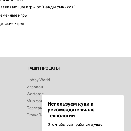
азвивающие игры от "Банды Умников"
d Монстры
емейные игры
етские игры
 Зомбицид:
НАШИ ПРОЕКТЫ
Hobby World
Игрокон
d Ужас
Warforge
Мир фантастики
Используем куки и
Берсерк
рекомендательные
CrowdRepublic
технологии
Это чтобы сайт работал лучше.