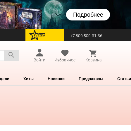
Подробнее
+7 800 500-31-36
перейти на Zvezda
Войти
Избранное
Корзина
дели
Хиты
Новинки
Предзаказы
Статьи