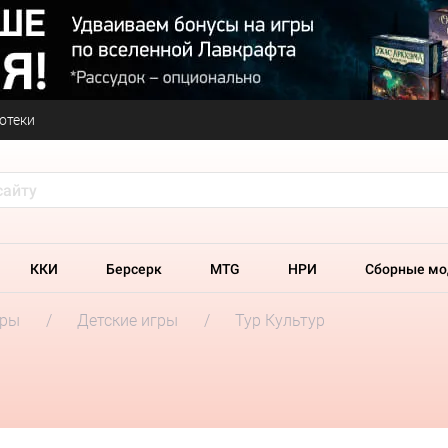
отеки
ККИ
Берсерк
MTG
НРИ
Сборные мо
гры
Детские игры
Тур Культур