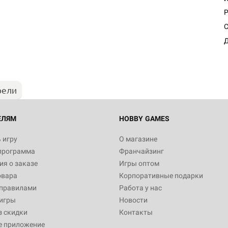
Р
Настольная игра Hobby Worl
С
Египта
Д
1 991
рели
Настольная игра Hobby World
Белая смерть
12 990
ЕЛЯМ
HOBBY GAMES
 игру
О магазине
программа
Франчайзинг
Настольная игра Hobby Worl
я о заказе
Игры оптом
Аркхэма. Карточная игра
овара
Корпоративные подарки
3 490
 правилами
Работа у нас
игры
Новости
з скидки
Контакты
е приложение