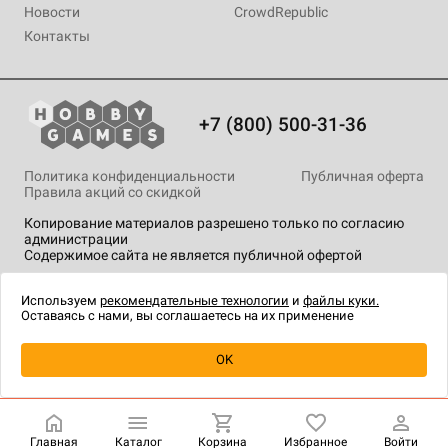
Новости
CrowdRepublic
Контакты
+7 (800) 500-31-36
Политика конфиденциальности
Публичная оферта
Правила акций со скидкой
Копирование материалов разрешено только по согласию
администрации
Содержимое сайта не является публичной офертой
На сайте Hobby Games применяются
рекомендательные
технологии
.
Используем
рекомендательные технологии
и
файлы куки.
Оставаясь с нами, вы соглашаетесь на их применение
Уведомить о наличии
OK
Главная
Каталог
Корзина
Избранное
Войти