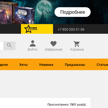
Подробнее
+7 800 500-31-36
перейти на Zvezda
Войти
Избранное
Корзина
дели
Хиты
Новинки
Предзаказы
Статьи
Просмотрено: 7801 раз(а)