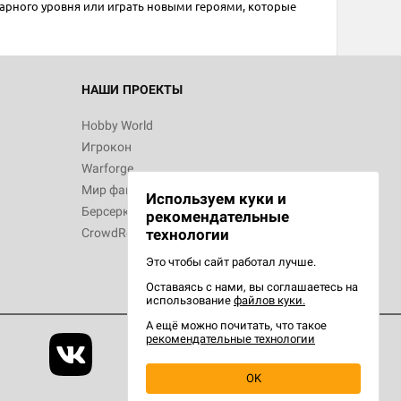
дарного уровня или играть новыми героями, которые
 Зомбицид:
НАШИ ПРОЕКТЫ
Hobby World
Игрокон
 Берсерк.
Warforge
в
Мир фантастики
Используем куки и
Берсерк
рекомендательные
CrowdRepublic
технологии
Это чтобы сайт работал лучше.
Оставаясь с нами, вы соглашаетесь на
d Ужас
использование
файлов куки.
орой сезон
А ещё можно почитать, что такое
рекомендательные технологии
OK