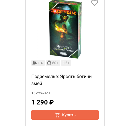
1-4
60+
12+
Подземелье: Ярость богини
змей
15 отзывов
1 290 ₽
Настольная игра Hobby Worl
Египта
Купить
1 991