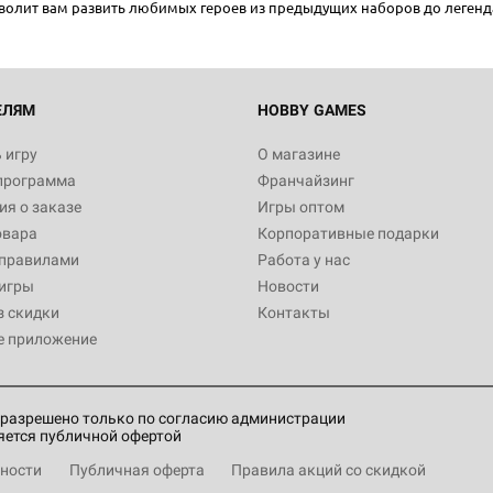
позволит вам развить любимых героев из предыдущих наборов до леген
Настольная игра Hobby World
Белая смерть
12 990
ЕЛЯМ
HOBBY GAMES
 игру
О магазине
программа
Франчайзинг
Настольная игра Hobby World
я о заказе
Игры оптом
Сердце роя. Дисплей бустеро
овара
Корпоративные подарки
3 490
 правилами
Работа у нас
игры
Новости
з скидки
Контакты
е приложение
Настольная игра Hobby Worl
Аркхэма. Карточная игра: Вт
4 990
разрешено только по согласию администрации
яется публичной офертой
ности
Публичная оферта
Правила акций со скидкой