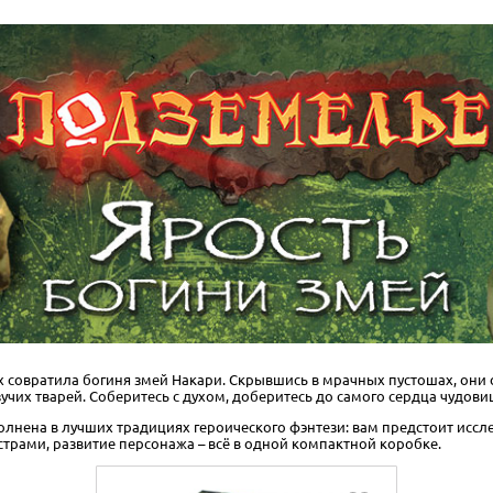
х совратила богиня змей Накари. Скрывшись в мрачных пустошах, они
х тварей. Соберитесь с духом, доберитесь до самого сердца чудовищ
олнена в лучших традициях героического фэнтези: вам предстоит иссл
страми, развитие персонажа – всё в одной компактной коробке.