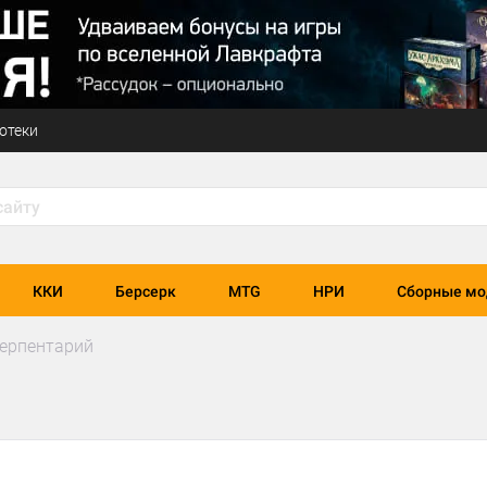
отеки
ККИ
Берсерк
MTG
НРИ
Сборные мо
серпентарий