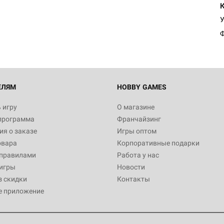
У
Ф
ЕЛЯМ
HOBBY GAMES
 игру
О магазине
программа
Франчайзинг
я о заказе
Игры оптом
овара
Корпоративные подарки
 правилами
Работа у нас
игры
Новости
з скидки
Контакты
е приложение