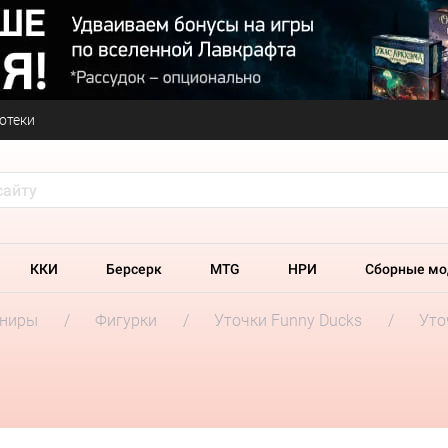
отеки
ККИ
Берсерк
MTG
НРИ
Сборные мо
ениры
Фигурки
Уточки Funny Ducks
Уто