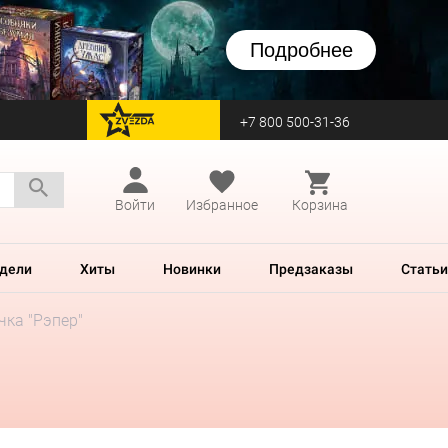
Подробнее
+7 800 500-31-36
перейти на Zvezda
Войти
Избранное
Корзина
дели
Хиты
Новинки
Предзаказы
Статьи
чка "Рэпер"