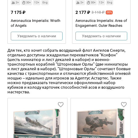
2+
30+
12+
Eng
2+
30+
12+
Eng
7 175 ₽
2 177 ₽
3 110 ₽
-30%
Aeronautica Imperialis: Wrath
Aeronautica Imperialis: Area of
of Angels
Engagement. Outer Reaches
Уведомить о наличии
Уведомить о наличии
Для тех, кто хочет собрать воздушный флот Ангелов Смерти,
отдельно доступны эскадрильи перехватчиков "Ксифон"
(шесть миниатюр и лист декалей в наборе) и военно-
транспортных кораблей "Штормовые Орлы" (две миниатюры
и лист декалей в наборе). "Штормовые Орлы" сочетают боевые
качества с транспортными и отличаются убийственной огневой
мощью – идеально для игроков за Адептус Астартес. Также
можно предзаказать тематически оформленный набор
кубиков и колоду карточек способностей асов и воздушного
мастерства.