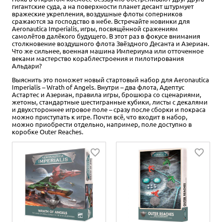
гигантские суда, а на поверхности планет десант штурмует
вражеские укрепления, воздушные флоты соперников
сражаются за господство в небе. Встречайте новинки для
Aeronautica Imperialis, игры, посвящённой сражениям
самолётов далёкого будущего. В этот раз в фокусе внимания
столкновение воздушного флота Звёздного Десанта и Азериан.
Что же сильнее, военная машина Империума или отточенное
веками мастерство кораблестроения и пилотирования
Альдари?
Выяснить это поможет новый стартовый набор для Aeronautica
Imperialis – Wrath of Angels. Внутри – два флота, Адептус
Астартес и Азериан, правила игры, брошюра со сценариями,
жетоны, стандартные шестигранные кубики, листы с декалями
и двухстороннее игровое поле – сразу после сборки и покраса
можно приступать к игре. Почти всё, что входит в набор,
можно приобрести отдельно, например, поле доступно в
коробке Outer Reaches.