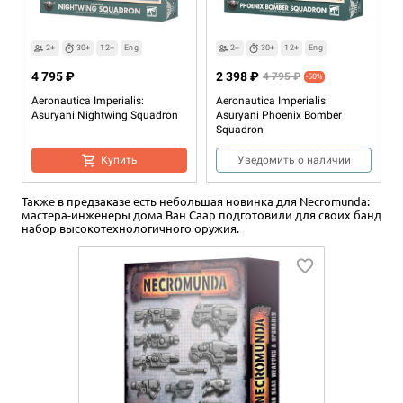
Cards
Уведомить о наличии
Уведомить о наличии
2+
30+
12+
Eng
2+
30+
12+
Eng
4 795 ₽
2 398 ₽
4 795 ₽
-50%
Aeronautica Imperialis:
Aeronautica Imperialis:
Asuryani Nightwing Squadron
Asuryani Phoenix Bomber
Squadron
Купить
Уведомить о наличии
Также в предзаказе есть небольшая новинка для Necromunda:
мастера-инженеры дома Ван Саар подготовили для своих банд
набор высокотехнологичного оружия.
2+
30+
12+
Eng
12+
2 100 ₽
1 875 ₽
Aeronautica Imperialis:
Aeronautica Imperialis: