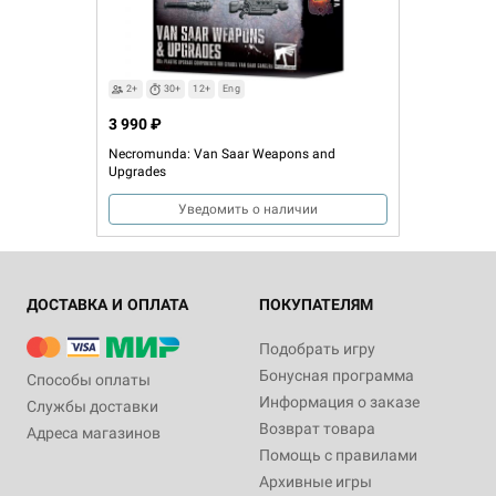
Asuryani Aircraft and Aces
Asuryani Dice Set
Cards
Уведомить о наличии
Уведомить о наличии
2+
30+
12+
Eng
3 990 ₽
Necromunda: Van Saar Weapons and
Upgrades
Уведомить о наличии
ДОСТАВКА И ОПЛАТА
ПОКУПАТЕЛЯМ
Подобрать игру
Бонусная программа
Способы оплаты
Информация о заказе
Службы доставки
Возврат товара
Адреса магазинов
Помощь с правилами
Архивные игры