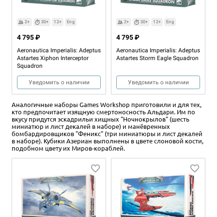
2+
30+
12+
Eng
2+
30+
12+
Eng
4 795 ₽
4 795 ₽
Aeronautica Imperialis: Adeptus
Aeronautica Imperialis: Adeptus
Astartes Xiphon Interceptor
Astartes Storm Eagle Squadron
Squadron
Уведомить о наличии
Уведомить о наличии
Аналогичные наборы Games Workshop приготовили и для тех,
кто предпочитает изящную смертоносность Альдари. Им по
вкусу придутся эскадрильи хищных "Ночнокрылов" (шесть
миниатюр и лист декалей в наборе) и манёвренных
бомбардировщиков "Феникс" (три миниатюры и лист декалей
в наборе). Кубики Азериан выполнены в цвете слоновой кости,
подобном цвету их Миров-кораблей.
2+
30+
12+
Eng
2+
30+
12+
Eng
2 100 ₽
1 495 ₽
Aeronautica Imperialis: Adeptus
Aeronautica Imperialis: Adeptus
Astartes Aircraft and Aces
Astartes Dice Set