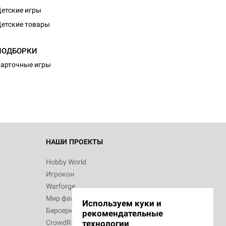
етские игры
етские товары
ПОДБОРКИ
арточные игры
НАШИ ПРОЕКТЫ
Hobby World
Игрокон
Warforge
Мир фантастики
Используем куки и
Берсерк
рекомендательные
CrowdRepublic
технологии