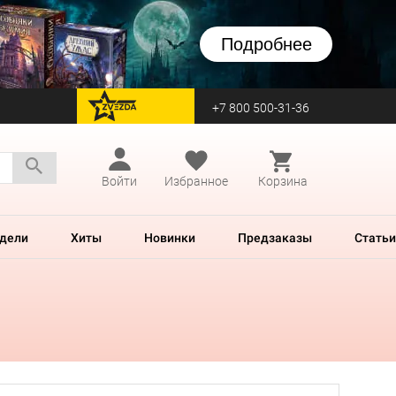
Подробнее
+7 800 500-31-36
перейти на Zvezda
Войти
Избранное
Корзина
дели
Хиты
Новинки
Предзаказы
Статьи