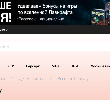
отеки
ККИ
Берсерк
MTG
НРИ
Сборные мо
гры
Детские игры
Веселые Кенгуру
у