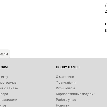
Д
Д
К
рели
ЕЛЯМ
HOBBY GAMES
 игру
О магазине
программа
Франчайзинг
я о заказе
Игры оптом
овара
Корпоративные подарки
 правилами
Работа у нас
игры
Новости