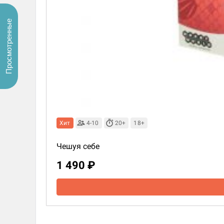
Просмотренные
Хит
4-10
20+
18+
Чешуя себе
1 490 ₽