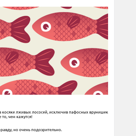
а в косяке лживых лососей, исключив пафосных врунишек
 то, чем кажутся!
правду, но очень подозрительно.