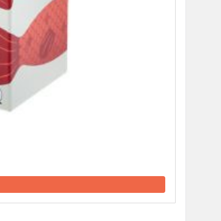
d Журнал
к: Братья