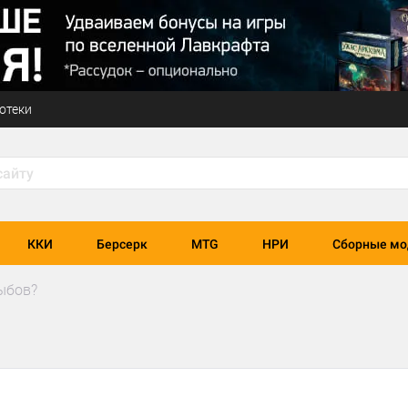
отеки
ККИ
Берсерк
MTG
НРИ
Сборные мо
ыбов?