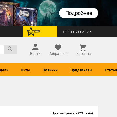
Подробнее
+7 800 500-31-36
перейти на Zvezda
Войти
Избранное
Корзина
дели
Хиты
Новинки
Предзаказы
Статьи
Просмотрено: 2920 раз(а)