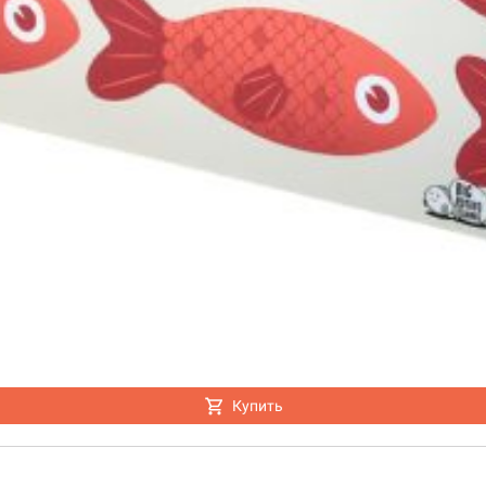
Настольная игра Hobby Worl
"Мир фантастики. Спецвыпус
Стругацкие"
1 490
Купить