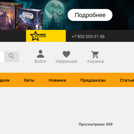
Подробнее
+7 800 500-31-36
перейти на Zvezda
Войти
Избранное
Корзина
дели
Хиты
Новинки
Предзаказы
Статьи
Просмотрено:
959