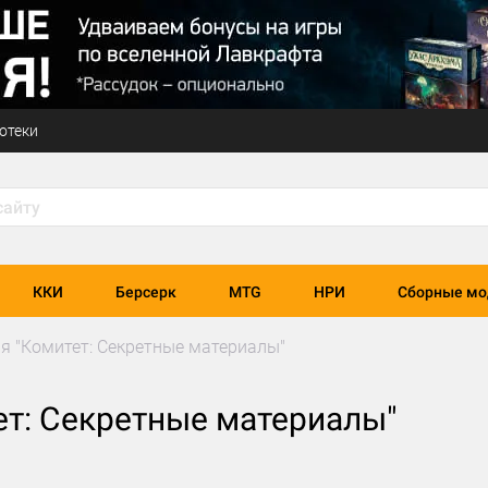
отеки
ККИ
Берсерк
MTG
НРИ
Сборные мо
я "Комитет: Секретные материалы"
ет: Секретные материалы"