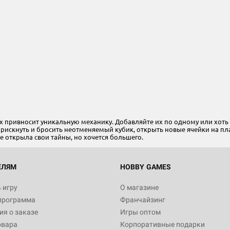
х привносит уникальную механику. Добавляйте их по одному или хоть 
, рискнуть и бросить неотменяемый кубик, открыть новые ячейки на 
е открыла свои тайны, но хочется большего.
ЕЛЯМ
HOBBY GAMES
 игру
О магазине
программа
Франчайзинг
я о заказе
Игры оптом
овара
Корпоративные подарки