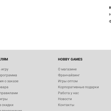
Ф
ЕЛЯМ
HOBBY GAMES
 игру
О магазине
программа
Франчайзинг
я о заказе
Игры оптом
овара
Корпоративные подарки
 правилами
Работа у нас
игры
Новости
з скидки
Контакты
е приложение