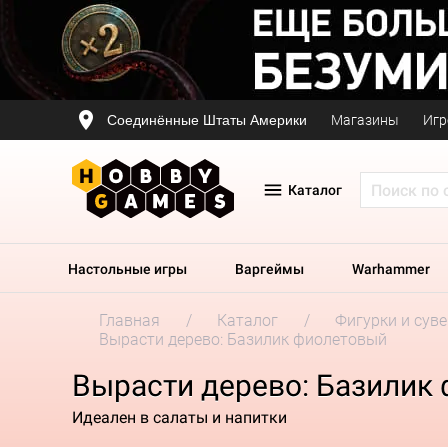
Соединённые Штаты Америки
Магазины
Игр
Каталог
Настольные игры
Варгеймы
Warhammer
Главная
Каталог
Фигурки и сув
Вырасти дерево: Базилик фиолетовый
Вырасти дерево: Базилик
Идеален в салаты и напитки