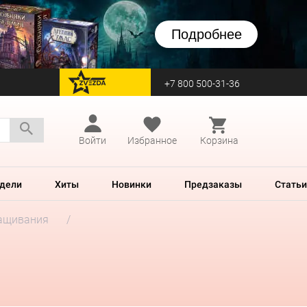
Подробнее
+7 800 500-31-36
перейти на Zvezda
Войти
Избранное
Корзина
дели
Хиты
Новинки
Предзаказы
Статьи
ащивания