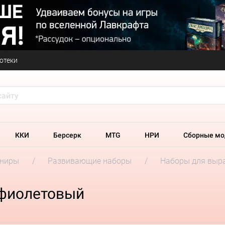
отеки
ККИ
Берсерк
MTG
НРИ
Сборные мо
ениры
Развивающие наборы
Наборы для выр
 фиолетовый