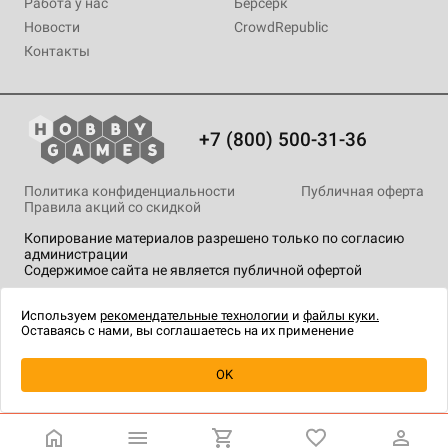
Работа у нас
Берсерк
Новости
CrowdRepublic
Контакты
+7 (800) 500-31-36
Политика конфиденциальности
Публичная оферта
Правила акций со скидкой
Копирование материалов разрешено только по согласию
администрации
Содержимое сайта не является публичной офертой
На сайте Hobby Games применяются
рекомендательные
технологии
.
Используем
рекомендательные технологии
и
файлы куки.
Оставаясь с нами, вы соглашаетесь на их применение
Уведомить о наличии
OK