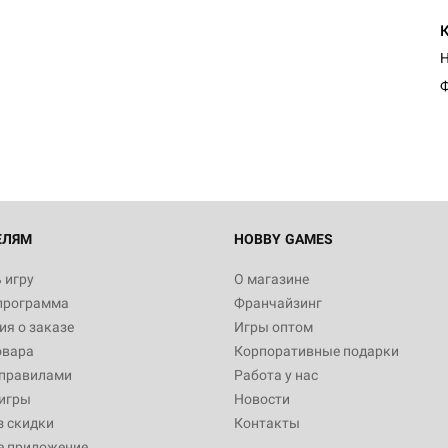
Настольная игра Hobby Worl
Египта
Ф
1 991
Настольная игра Hobby World
Белая смерть
12 990
ЕЛЯМ
HOBBY GAMES
 игру
О магазине
программа
Франчайзинг
Настольная игра Hobby Worl
я о заказе
Игры оптом
Аркхэма. Карточная игра
овара
Корпоративные подарки
3 490
 правилами
Работа у нас
игры
Новости
з скидки
Контакты
е приложение