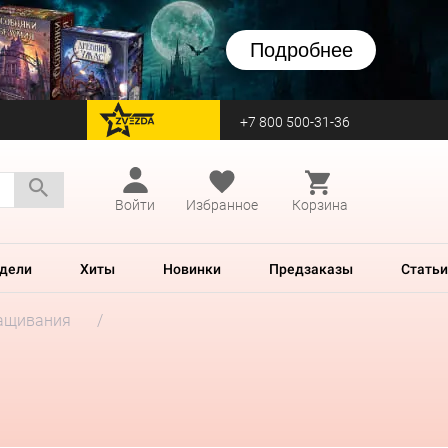
Подробнее
+7 800 500-31-36
перейти на Zvezda
Войти
Избранное
Корзина
дели
Хиты
Новинки
Предзаказы
Статьи
ащивания