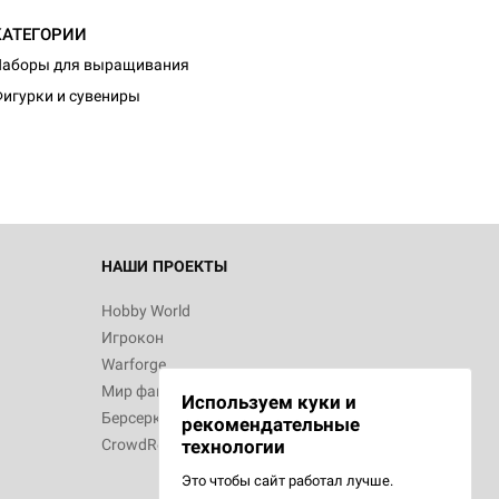
КАТЕГОРИИ
d Монстры
Наборы для выращивания
игурки и сувениры
 Зомбицид:
НАШИ ПРОЕКТЫ
Hobby World
Игрокон
d Ужас
Warforge
Мир фантастики
Используем куки и
Берсерк
рекомендательные
CrowdRepublic
технологии
Это чтобы сайт работал лучше.