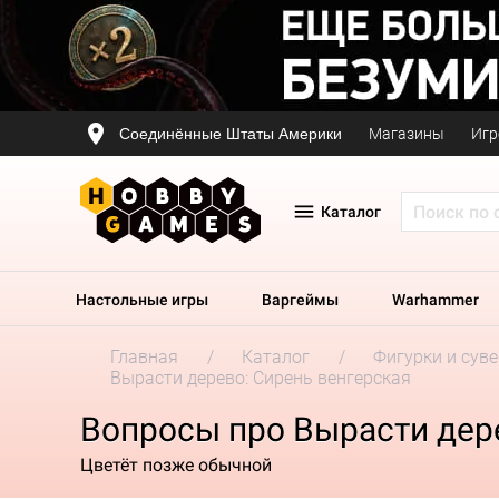
Соединённые Штаты Америки
Магазины
Игр
Каталог
Настольные игры
Варгеймы
Warhammer
Главная
Каталог
Фигурки и сув
Вырасти дерево: Сирень венгерская
Вопросы про Вырасти дере
Цветёт позже обычной