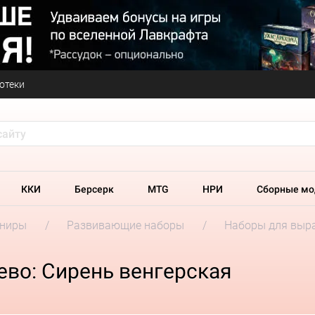
отеки
ККИ
Берсерк
MTG
НРИ
Сборные мо
ениры
Развивающие наборы
Наборы для выр
во: Сирень венгерская