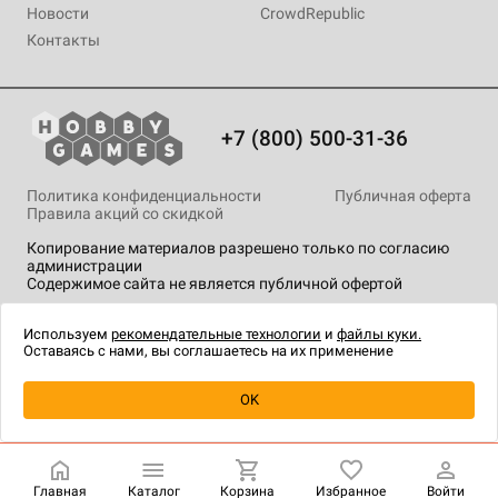
Новости
CrowdRepublic
Контакты
+7 (800) 500-31-36
Политика конфиденциальности
Публичная оферта
Правила акций со скидкой
Копирование материалов разрешено только по согласию
администрации
Содержимое сайта не является публичной офертой
На сайте Hobby Games применяются
рекомендательные
технологии
.
Используем
рекомендательные технологии
и
файлы куки.
Оставаясь с нами, вы соглашаетесь на их применение
Уведомить о наличии
OK
Главная
Каталог
Корзина
Избранное
Войти