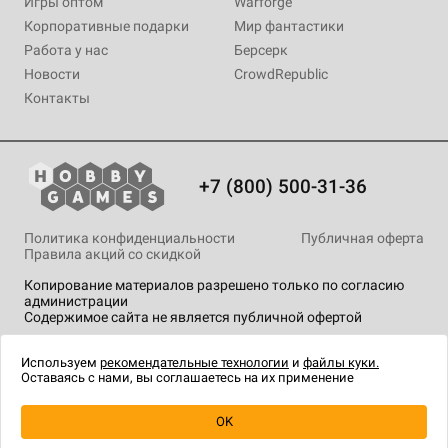
Игры оптом
Warforge
Корпоративные подарки
Мир фантастики
Работа у нас
Берсерк
Новости
CrowdRepublic
Контакты
+7 (800) 500-31-36
Политика конфиденциальности
Публичная оферта
Правила акций со скидкой
Копирование материалов разрешено только по согласию
администрации
Содержимое сайта не является публичной офертой
На сайте Hobby Games применяются
рекомендательные
технологии
.
Используем
рекомендательные технологии
и
файлы куки.
Оставаясь с нами, вы соглашаетесь на их применение
OK