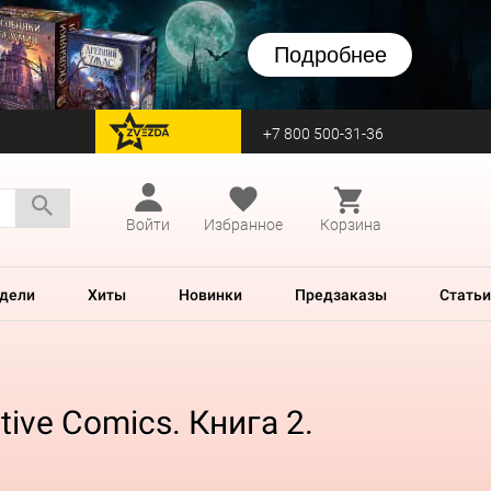
Подробнее
+7 800 500-31-36
перейти на Zvezda
Войти
Избранное
Корзина
дели
Хиты
Новинки
Предзаказы
Статьи
ive Comics. Книга 2.