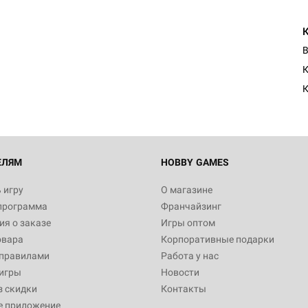
В
К
ЕЛЯМ
HOBBY GAMES
 игру
О магазине
программа
Франчайзинг
я о заказе
Игры оптом
овара
Корпоративные подарки
 правилами
Работа у нас
игры
Новости
з скидки
Контакты
е приложение