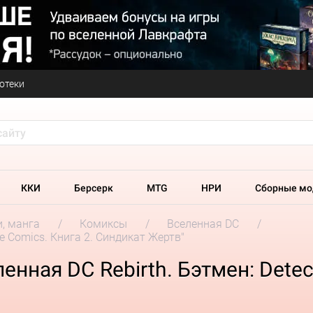
отеки
ККИ
Берсерк
MTG
НРИ
Сборные мо
и, манга
Комиксы
Вселенная DC
ve Comics. Книга 2. Синдикат Жертв"
нная DC Rebirth. Бэтмен: Detect