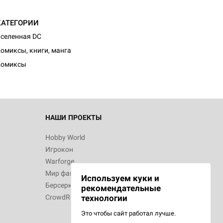
КАТЕГОРИИ
селенная DC
омиксы, книги, манга
Комиксы
НАШИ ПРОЕКТЫ
Hobby World
Игрокон
Warforge
Мир фантастики
Используем куки и
Берсерк
рекомендательные
CrowdRepublic
технологии
Это чтобы сайт работал лучше.