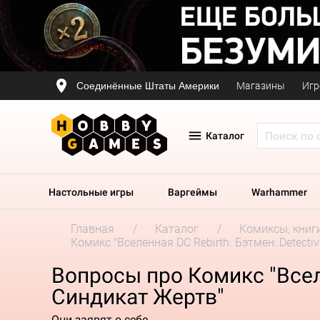
Соединённые Штаты Америки
Магазины
Игр
Каталог
Настольные игры
Варгеймы
Warhammer
Главная
Каталог
Комиксы, книг
Комикс "Вселенная DC Rebirth. Бэтмен: Detecti
Вопросы про Комикс "Вселе
Синдикат Жертв"
Они заявят о себе