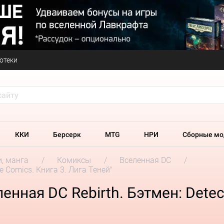
отеки
ККИ
Берсерк
MTG
НРИ
Сборные мо
и, манга
Комиксы
Вселенная DC
e Comics. Книга 3. Лига Теней"
нная DC Rebirth. Бэтмен: Detect