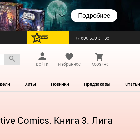
Подробнее
+7 800 500-31-36
перейти на Zvezda
Войти
Избранное
Корзина
дели
Хиты
Новинки
Предзаказы
Статьи
ive Comics. Книга 3. Лига