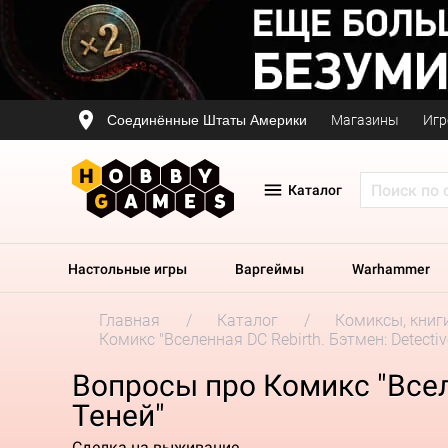
Соединённые Штаты Америки
Магазины
Игр
Каталог
Настольные игры
Варгеймы
Warhammer
Главная
Каталог
Комиксы, книг
Комикс "Вселенная DC Rebirth. Бэтмен: Detectiv
Вопросы про Комикс "Вселе
Теней"
Сделка на выживание