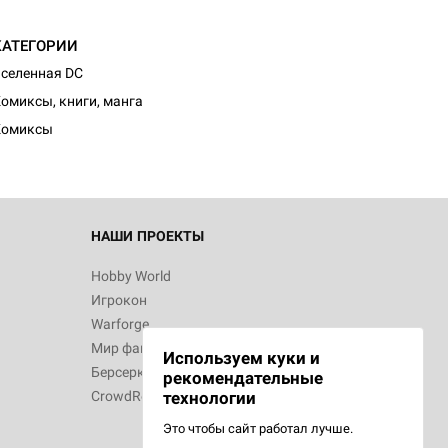
КАТЕГОРИИ
d Монстры
селенная DC
омиксы, книги, манга
Комиксы
 Зомбицид:
НАШИ ПРОЕКТЫ
Hobby World
Игрокон
d Ужас
Warforge
Мир фантастики
Используем куки и
Берсерк
рекомендательные
CrowdRepublic
технологии
Это чтобы сайт работал лучше.