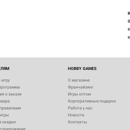
Настольная игра Hobby Worl
Египта
В
1 991
К
Настольная игра Hobby World
Белая смерть
12 990
ЕЛЯМ
HOBBY GAMES
 игру
О магазине
программа
Франчайзинг
Настольная игра Hobby Worl
я о заказе
Игры оптом
Аркхэма. Карточная игра
овара
Корпоративные подарки
3 490
 правилами
Работа у нас
игры
Новости
з скидки
Контакты
е приложение