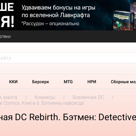
отеки
ККИ
Берсерк
MTG
НРИ
Сборные мо
и, манга
Комиксы
Вселенная DC
ve Comics. Книга 6. Бэтмены навсегда"
я DC Rebirth. Бэтмен: Detectiv