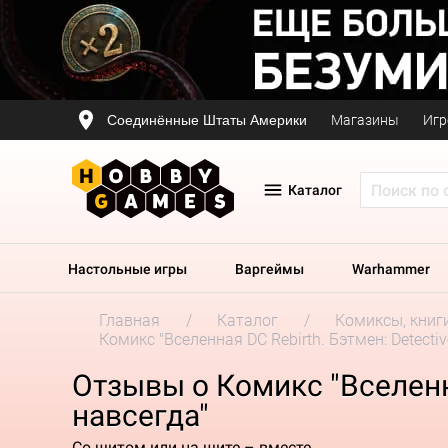
Соединённые Штаты Америки
Магазины
Игр
Каталог
Настольные игры
Варгеймы
Warhammer
Главная
Каталог
Комиксы, книг
Комикс "Вселенная DC Rebirth. Бэтмен: Detecti
Отзывы о Комикс "Вселенна
навсегда"
Со щитом или на щите – вместе