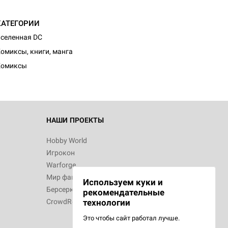
КАТЕГОРИИ
d Монстры
селенная DC
омиксы, книги, манга
Комиксы
 Зомбицид:
НАШИ ПРОЕКТЫ
Hobby World
Игрокон
d Ужас
Warforge
Мир фантастики
Используем куки и
Берсерк
рекомендательные
CrowdRepublic
технологии
Это чтобы сайт работал лучше.