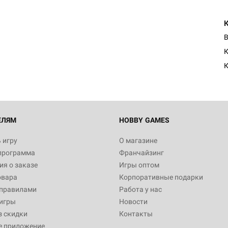
Настольная игра Hobby Worl
Египта
В
1 991
К
Настольная игра Hobby World
Белая смерть
12 990
ЕЛЯМ
HOBBY GAMES
 игру
О магазине
программа
Франчайзинг
Настольная игра Hobby Worl
я о заказе
Игры оптом
Аркхэма. Карточная игра
овара
Корпоративные подарки
3 490
 правилами
Работа у нас
игры
Новости
з скидки
Контакты
е приложение