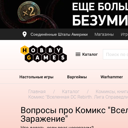
Соединённые Штаты Америки
Магазины
Игр
Каталог
Настольные игры
Варгеймы
Warhammer
Главная
Каталог
Комиксы, книг
Комикс "Вселенная DC Rebirth. Лига Справедли
Вопросы про Комикс "Всел
Заражение"
Что делать, если враг неосязаем?