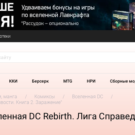
отеки
ККИ
Берсерк
MTG
НРИ
Сборные мо
и, манга
Комиксы
Вселенная DC
вости. Книга 2. Заражение"
енная DC Rebirth. Лига Справед