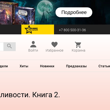
Подробнее
+7 800 500-31-36
перейти на Zvezda
Войти
Избранное
Корзина
дели
Хиты
Новинки
Предзаказы
Статьи
ливости. Книга 2.