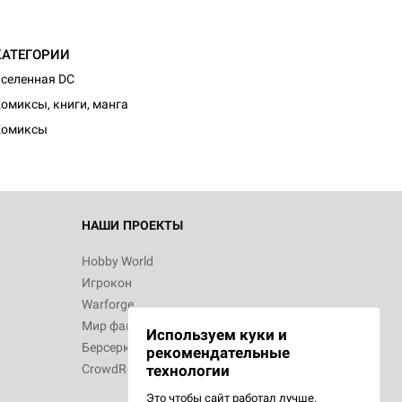
КАТЕГОРИИ
селенная DC
омиксы, книги, манга
Комиксы
НАШИ ПРОЕКТЫ
Hobby World
Игрокон
Warforge
Мир фантастики
Используем куки и
Берсерк
рекомендательные
CrowdRepublic
технологии
Это чтобы сайт работал лучше.