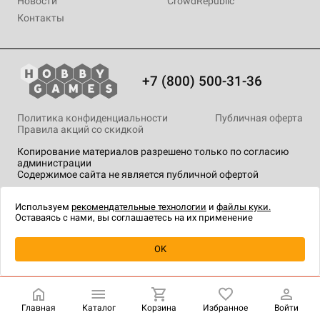
Новости
CrowdRepublic
Контакты
+7 (800) 500-31-36
Политика конфиденциальности
Публичная оферта
Правила акций со скидкой
Копирование материалов разрешено только по согласию
администрации
Содержимое сайта не является публичной офертой
На сайте Hobby Games применяются
рекомендательные
технологии
.
Используем
рекомендательные технологии
и
файлы куки.
Оставаясь с нами, вы соглашаетесь на их применение
Уведомить о наличии
OK
Главная
Каталог
Корзина
Избранное
Войти