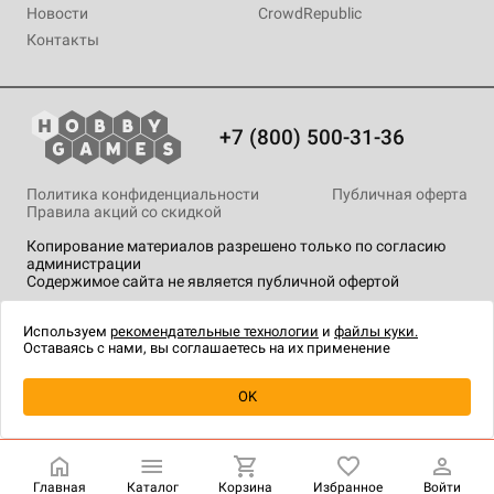
Новости
CrowdRepublic
Контакты
+7 (800) 500-31-36
Политика конфиденциальности
Публичная оферта
Правила акций со скидкой
Копирование материалов разрешено только по согласию
администрации
Содержимое сайта не является публичной офертой
На сайте Hobby Games применяются
рекомендательные
технологии
.
Используем
рекомендательные технологии
и
файлы куки.
Оставаясь с нами, вы соглашаетесь на их применение
Уведомить о наличии
OK
Главная
Каталог
Корзина
Избранное
Войти