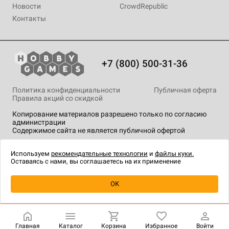
Новости
CrowdRepublic
Контакты
+7 (800) 500-31-36
Политика конфиденциальности
Публичная оферта
Правила акций со скидкой
Копирование материалов разрешено только по согласию
администрации
Содержимое сайта не является публичной офертой
На сайте Hobby Games применяются
рекомендательные
технологии
.
Используем
рекомендательные технологии
и
файлы куки.
Оставаясь с нами, вы соглашаетесь на их применение
Уведомить о наличии
OK
Главная
Каталог
Корзина
Избранное
Войти