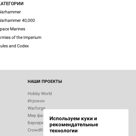
КАТЕГОРИИ
Warhammer
arhammer 40,000
d Монстры
pace Marines
rmies of the Imperium
ules and Codex
 Зомбицид:
НАШИ ПРОЕКТЫ
Hobby World
Игрокон
 Берсерк.
Warforge
в
Мир фантастики
Используем куки и
Берсерк
рекомендательные
CrowdRepublic
технологии