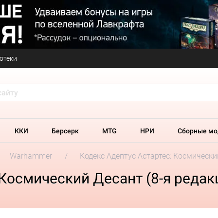
отеки
ККИ
Берсерк
MTG
НРИ
Сборные мо
Warhammer
Кодекс Адептус Астартес: Космически
 Космический Десант (8-я редак