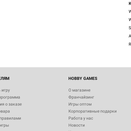
W
Настольная игра Hobby Worl
S
Египта
A
1 991
R
Настольная игра Hobby World
Белая смерть
12 990
ЕЛЯМ
HOBBY GAMES
 игру
О магазине
программа
Франчайзинг
Настольная игра Hobby World
я о заказе
Игры оптом
Сердце роя. Дисплей бустеро
овара
Корпоративные подарки
3 490
 правилами
Работа у нас
игры
Новости