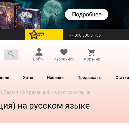
Подробнее
+7 800 500-31-36
перейти на Zvezda
Войти
Избранное
Корзина
дели
Хиты
Новинки
Предзаказы
Статьи
й Десант (8-я редакция) на русском языке
ция) на русском языке