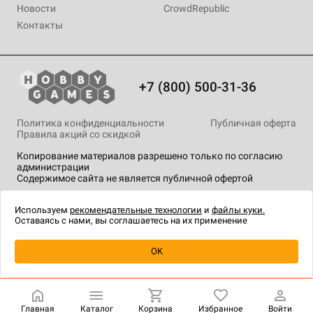
Новости
CrowdRepublic
Контакты
+7 (800) 500-31-36
Политика конфиденциальности
Публичная оферта
Правила акций со скидкой
Копирование материалов разрешено только по согласию
администрации
Содержимое сайта не является публичной офертой
На сайте Hobby Games применяются
рекомендательные
технологии
.
Используем
рекомендательные технологии
и
файлы куки.
Оставаясь с нами, вы соглашаетесь на их применение
Уведомить о наличии
OK
Главная
Каталог
Корзина
Избранное
Войти