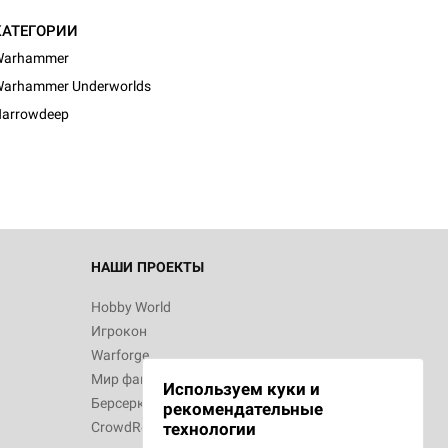
КАТЕГОРИИ
Warhammer
d Монстры
arhammer Underworlds
arrowdeep
 Зомбицид:
НАШИ ПРОЕКТЫ
Hobby World
Игрокон
d Ужас
Warforge
Мир фантастики
Используем куки и
Берсерк
рекомендательные
CrowdRepublic
технологии