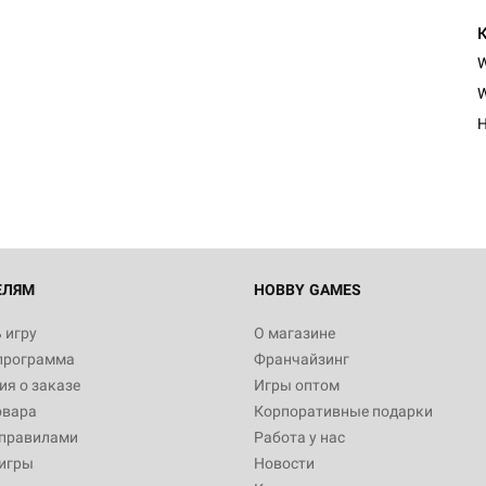
Настольная игра Hobby Worl
W
Египта
H
1 991
Настольная игра Hobby World
Белая смерть
12 990
ЕЛЯМ
HOBBY GAMES
 игру
О магазине
программа
Франчайзинг
Настольная игра Hobby Worl
я о заказе
Игры оптом
Аркхэма. Карточная игра
овара
Корпоративные подарки
3 490
 правилами
Работа у нас
игры
Новости