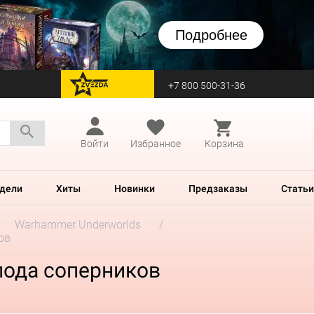
Подробнее
+7 800 500-31-36
перейти на Zvezda
Войти
Избранное
Корзина
дели
Хиты
Новинки
Предзаказы
Статьи
Warhammer Underworlds
ов
лода соперников