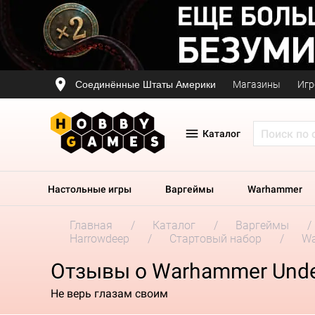
Соединённые Штаты Америки
Магазины
Игр
Каталог
Настольные игры
Варгеймы
Warhammer
Главная
Каталог
Варгеймы
Harrowdeep
Стартовый набор
Wa
Отзывы о Warhammer Unde
Не верь глазам своим