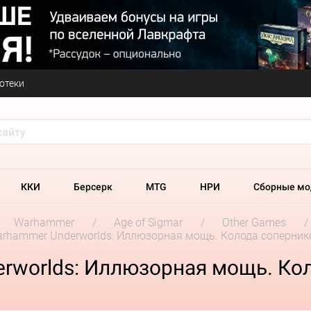
отеки
ККИ
Берсерк
MTG
НРИ
Сборные мо
Warhammer
Age of Sigmar
Other Games
rhammer Underworlds: Иллюзорная мощь. Колода соперник
rworlds: Иллюзорная мощь. Ко