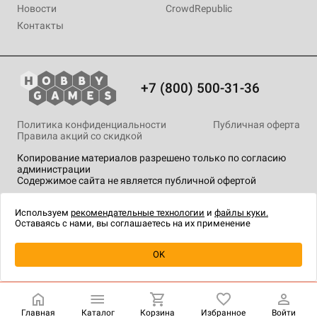
Новости
CrowdRepublic
Контакты
+7 (800) 500-31-36
Политика конфиденциальности
Публичная оферта
Правила акций со скидкой
Копирование материалов разрешено только по согласию
администрации
Содержимое сайта не является публичной офертой
На сайте Hobby Games применяются
рекомендательные
технологии
.
Используем
рекомендательные технологии
и
файлы куки.
Оставаясь с нами, вы соглашаетесь на их применение
Уведомить о наличии
OK
Главная
Каталог
Корзина
Избранное
Войти