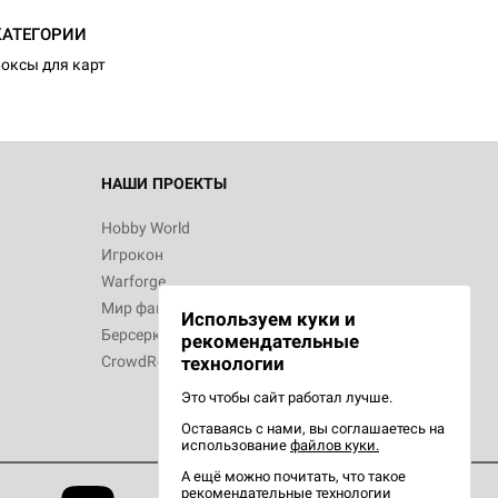
КАТЕГОРИИ
оксы для карт
 Зомбицид:
НАШИ ПРОЕКТЫ
Hobby World
Игрокон
d Ужас
Warforge
Мир фантастики
Используем куки и
Берсерк
рекомендательные
CrowdRepublic
технологии
Это чтобы сайт работал лучше.
Оставаясь с нами, вы соглашаетесь на
d Ужас
использование
файлов куки.
орой сезон
А ещё можно почитать, что такое
рекомендательные технологии