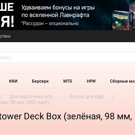
отеки
ККИ
Берсерк
MTG
НРИ
Сборные мо
Для карточных игр
Боксы для карт
ная, 98 мм, 100+ карт)
ower Deck Box (зелёная, 98 мм, 