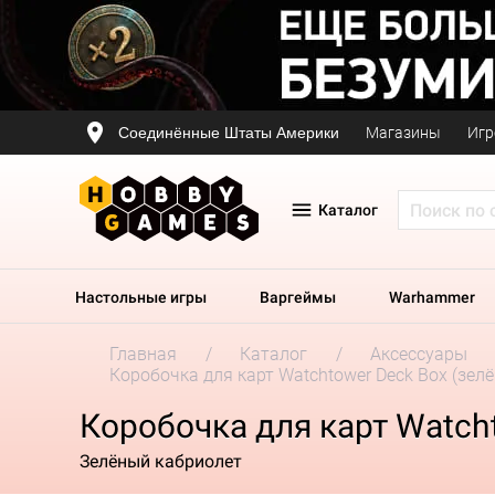
Соединённые Штаты Америки
Магазины
Игр
Каталог
Настольные игры
Варгеймы
Warhammer
Главная
Каталог
Аксессуары
Коробочка для карт Watchtower Deck Box (зелё
Коробочка для карт Watcht
Зелёный кабриолет