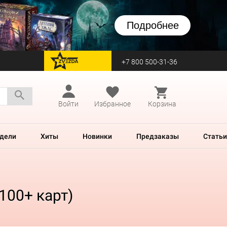
Подробнее
+7 800 500-31-36
перейти на Zvezda
Войти
Избранное
Корзина
дели
Хиты
Новинки
Предзаказы
Статьи
100+ карт)