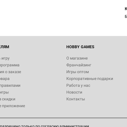
1 991
Б
Настольная игра Hobby World
Белая смерть
12 990
ЕЛЯМ
HOBBY GAMES
 игру
О магазине
программа
Франчайзинг
Настольная игра Hobby Worl
я о заказе
Игры оптом
Аркхэма. Карточная игра
овара
Корпоративные подарки
3 490
 правилами
Работа у нас
игры
Новости
з скидки
Контакты
е приложение
Настольная игра Hobby Worl
Аркхэма. Карточная игра: Вт
4 990
разрешено только по согласию администрации