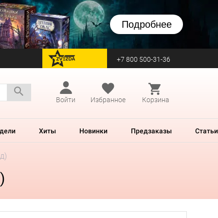
Подробнее
+7 800 500-31-36
перейти на Zvezda
Войти
Избранное
Корзина
дели
Хиты
Новинки
Предзаказы
Статьи
д)
)