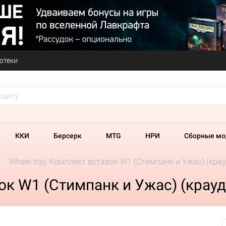
отеки
ККИ
Берсерк
MTG
НРИ
Сборные мо
Wheel-tray Комплект вставок W1 (Стимпанк и Ужас) (крау
ок W1 (Стимпанк и Ужас) (крауд