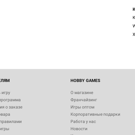
К
Настольная игра Hobby Worl
W
"Мир фантастики. Спецвыпус
Стругацкие"
Х
1 490
Настольная игра Hobby Worl
империи: Боевая тревога
799
ЕЛЯМ
HOBBY GAMES
 игру
О магазине
программа
Франчайзинг
Настольная игра Hobby Worl
я о заказе
Игры оптом
империи. Четвёртая редакция
овара
Корпоративные подарки
Рубеж
12 990
 правилами
Работа у нас
игры
Новости