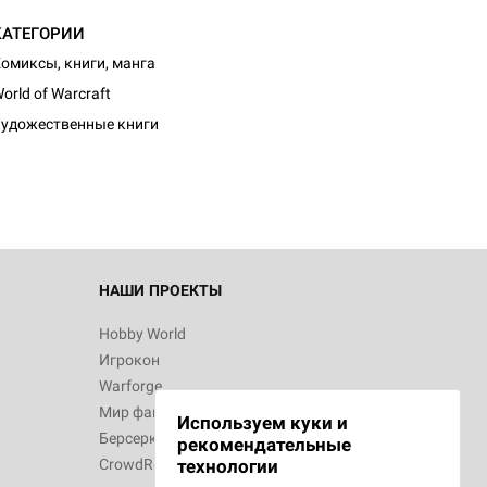
КАТЕГОРИИ
омиксы, книги, манга
d Журнал
orld of Warcraft
к: Братья
удожественные книги
d Звёздные
НАШИ ПРОЕКТЫ
Hobby World
Игрокон
d Сумерки
Warforge
: Грозовой
Мир фантастики
Используем куки и
Берсерк
рекомендательные
CrowdRepublic
технологии