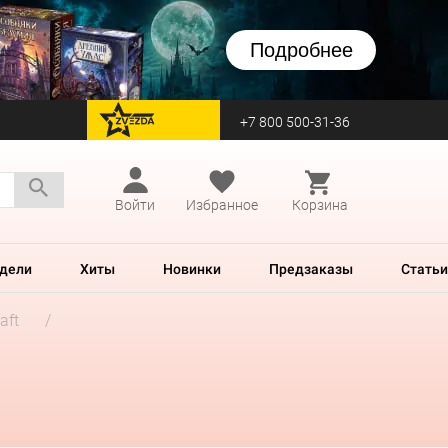
Подробнее
+7 800 500-31-36
перейти на Zvezda
Войти
Избранное
Корзина
дели
Хиты
Новинки
Предзаказы
Статьи
aft