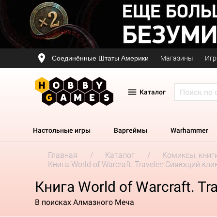
Соединённые Штаты Америки
Магазины
Игр
Каталог
Настольные игры
Варгеймы
Warhammer
Главная
Каталог
Комиксы, книг
Книга World of Warcraft. Traveler: Сияющий кли
Книга World of Warcraft. T
В поисках Алмазного Меча