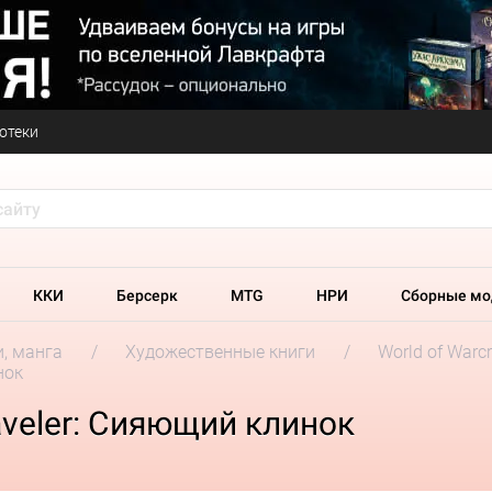
отеки
ККИ
Берсерк
MTG
НРИ
Сборные мо
и, манга
Художественные книги
World of Warcr
нок
raveler: Сияющий клинок