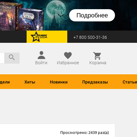
Подробнее
+7 800 500-31-36
перейти на Zvezda
Войти
Избранное
Корзина
дели
Хиты
Новинки
Предзаказы
Статьи
Просмотрено: 2439 раз(а)