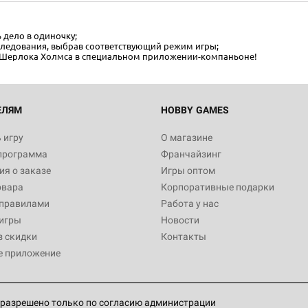
дело в одиночку;
следования, выбрав соответствующий режим игры;
о Шерлока Холмса в специальном приложении-компаньоне!
ЕЛЯМ
HOBBY GAMES
 игру
О магазине
программа
Франчайзинг
я о заказе
Игры оптом
овара
Корпоративные подарки
 правилами
Работа у нас
игры
Новости
з скидки
Контакты
е приложение
разрешено только по согласию администрации