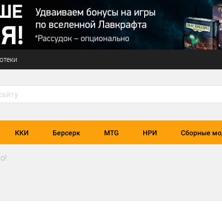
отеки
ККИ
Берсерк
MTG
НРИ
Сборные мо
о!