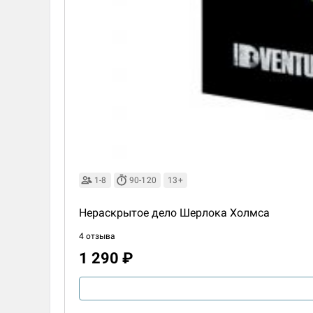
1-8
90-120
13+
Нераскрытое дело Шерлока Холмса
4 отзыва
1 290 ₽