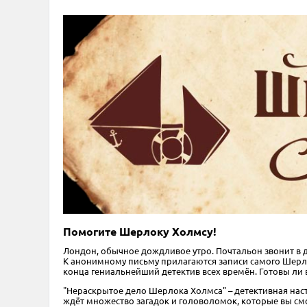
Помогите Шерлоку Холмсу!
Лондон, обычное дождливое утро. Почтальон звонит в 
К анонимному письму прилагаются записи самого Шерлок
конца гениальнейший детектив всех времён. Готовы ли в
"Нераскрытое дело Шерлока Холмса" – детективная наст
ждёт множество загадок и головоломок, которые вы см