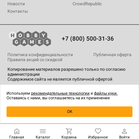
Новости
CrowdRepublic
Контакты
+7 (800) 500-31-36
Политика конфиденциальности
Публичная оферта
Правила акций со скидкой
Копирование материалов разрешено только по согласию
администрации
Содержимое сайта не является публичной офертой
На сайте Hobby Games применяются
рекомендательные
технологии
.
Используем
рекомендательные технологии
и
файлы куки.
Оставаясь с нами, вы соглашаетесь на их применение
Товар снят с продажи
OK
Главная
Каталог
Корзина
Избранное
Войти