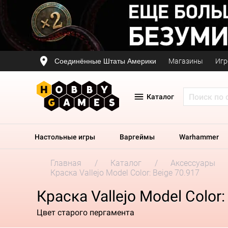
Соединённые Штаты Америки
Магазины
Игр
Каталог
Настольные игры
Варгеймы
Warhammer
Главная
Каталог
Аксессуары
Краска Vallejo Model Color: Beige 70.917
Краска Vallejo Model Color:
Цвет старого пергамента