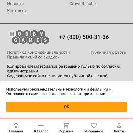
Новости
CrowdRepublic
Контакты
+7 (800) 500-31-36
Политика конфиденциальности
Публичная оферта
Правила акций со скидкой
Копирование материалов разрешено только по согласию
администрации
Содержимое сайта не является публичной офертой
На сайте Hobby Games применяются
рекомендательные
технологии
.
Используем
рекомендательные технологии
и
файлы куки.
Оставаясь с нами, вы соглашаетесь на их применение
Уведомить о наличии
OK
Главная
Каталог
Корзина
Избранное
Войти