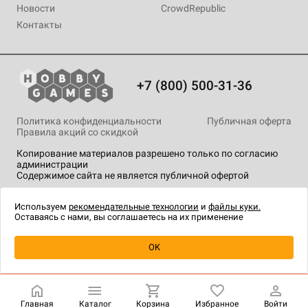
Новости
CrowdRepublic
Контакты
+7 (800) 500-31-36
Политика конфиденциальности
Публичная оферта
Правила акций со скидкой
Копирование материалов разрешено только по согласию
администрации
Содержимое сайта не является публичной офертой
На сайте Hobby Games применяются
рекомендательные
технологии
.
Используем
рекомендательные технологии
и
файлы куки.
Оставаясь с нами, вы соглашаетесь на их применение
Уведомить о наличии
OK
Главная
Каталог
Корзина
Избранное
Войти