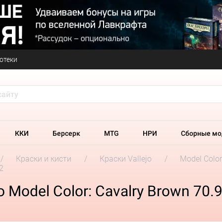
отеки
ККИ
Берсерк
MTG
НРИ
Сборные мо
Краски и кисти
Краски Vallejo
Model Colo
2
 Model Color: Cavalry Brown 70.