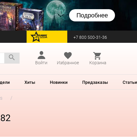
Подробнее
+7 800 500-31-36
перейти на Zvezda
Войти
Избранное
Корзина
дели
Хиты
Новинки
Предзаказы
Статьи
rs
982