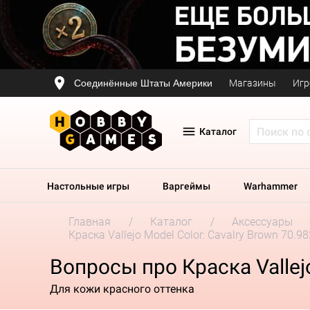
Соединённые Штаты Америки
Магазины
Игр
Каталог
Настольные игры
Варгеймы
Warhammer
Главная
Каталог
Аксессуары
Краска Vallejo Model Color: Cavalry Brown 70.98
Вопросы про Краска Vallejo
Для кожи красного оттенка