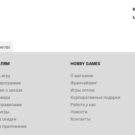
M
рели
ЕЛЯМ
HOBBY GAMES
 игру
О магазине
программа
Франчайзинг
я о заказе
Игры оптом
овара
Корпоративные подарки
 правилами
Работа у нас
игры
Новости
з скидки
Контакты
е приложение