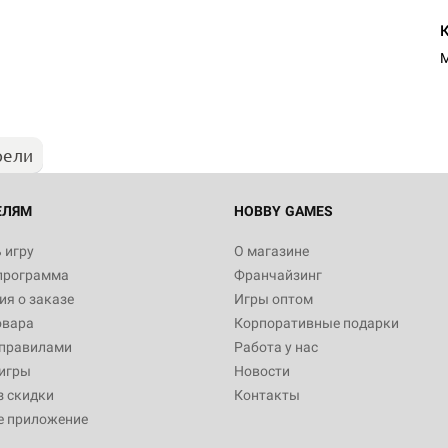
M
рели
ЕЛЯМ
HOBBY GAMES
 игру
О магазине
программа
Франчайзинг
я о заказе
Игры оптом
овара
Корпоративные подарки
 правилами
Работа у нас
игры
Новости
з скидки
Контакты
е приложение