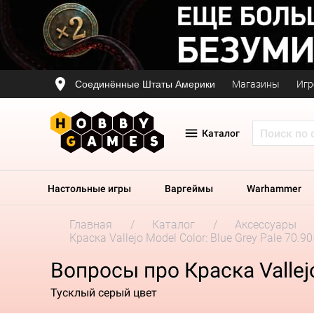
Соединённые Штаты Америки
Магазины
Игр
Каталог
Настольные игры
Варгеймы
Warhammer
Главная
Каталог
Аксессуары
Краска Vallejo Model Color: Blue Grey Pale 70.90
Вопросы про Краска Vallejo
Тусклый серый цвет