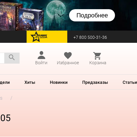
Подробнее
+7 800 500-31-36
перейти на Zvezda
Войти
Избранное
Корзина
дели
Хиты
Новинки
Предзаказы
Статьи
rs
905