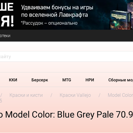
отеки
ККИ
Берсерк
MTG
НРИ
Сборные мо
Краски и кисти
Краски Vallejo
Model Colo
5
 Model Color: Blue Grey Pale 70.