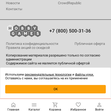
Новости
CrowdRepublic
Контакты
+7 (800) 500-31-36
Политика конфиденциальности
Публичная оферта
Правила акций со скидкой
Копирование материалов разрешено только по согласию
администрации
Содержимое сайта не является публичной офертой
На сайте Hobby Games применяются
рекомендательные
технологии
.
Используем
рекомендательные технологии
и
файлы куки.
Оставаясь с нами, вы соглашаетесь на их применение
Уведомить о наличии
OK
Главная
Каталог
Корзина
Избранное
Войти