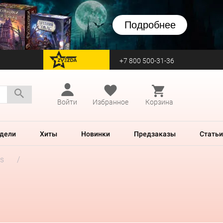
Подробнее
+7 800 500-31-36
перейти на Zvezda
Войти
Избранное
Корзина
дели
Хиты
Новинки
Предзаказы
Статьи
rs