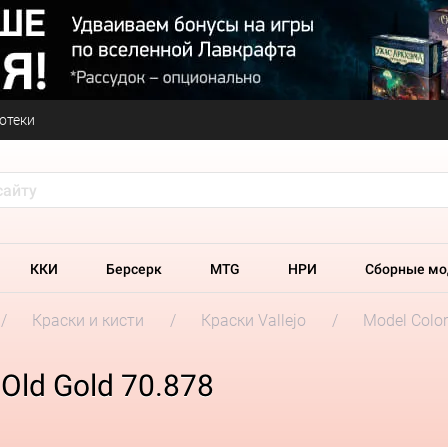
отеки
ККИ
Берсерк
MTG
НРИ
Сборные мо
Краски и кисти
Краски Vallejo
Model Colo
 Old Gold 70.878