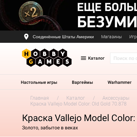
Соединённые Штаты Америки
Магазины
Игр
Каталог
Настольные игры
Варгеймы
Warhammer
Главная
Каталог
Аксессуары
Краска Vallejo Model Color: Old Gold 70.878
Краска Vallejo Model Color:
Золото, забытое в веках