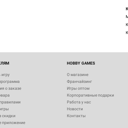
M
К
К
ЕЛЯМ
HOBBY GAMES
 игру
О магазине
программа
Франчайзинг
я о заказе
Игры оптом
овара
Корпоративные подарки
 правилами
Работа у нас
игры
Новости
з скидки
Контакты
е приложение