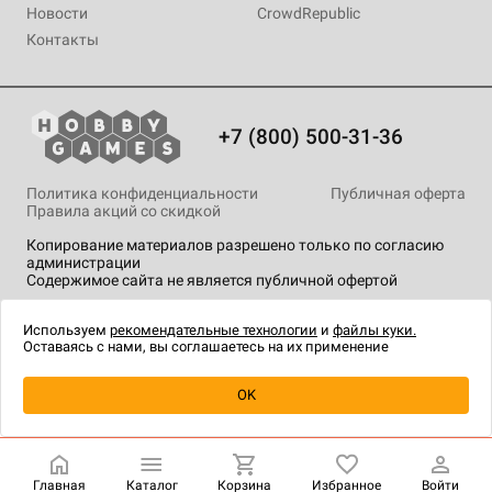
Новости
CrowdRepublic
Контакты
+7 (800) 500-31-36
Политика конфиденциальности
Публичная оферта
Правила акций со скидкой
Копирование материалов разрешено только по согласию
администрации
Содержимое сайта не является публичной офертой
На сайте Hobby Games применяются
рекомендательные
технологии
.
Используем
рекомендательные технологии
и
файлы куки.
Оставаясь с нами, вы соглашаетесь на их применение
Уведомить о наличии
OK
Главная
Каталог
Корзина
Избранное
Войти