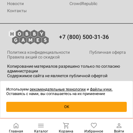
Новости
CrowdRepublic
Контакты
+7 (800) 500-31-36
Политика конфиденциальности
Публичная оферта
Правила акций со скидкой
Копирование материалов разрешено только по согласию
администрации
Содержимое сайта не является публичной офертой
На сайте Hobby Games применяются
рекомендательные
технологии
.
Используем
рекомендательные технологии
и
файлы куки.
Оставаясь с нами, вы соглашаетесь на их применение
Уведомить о наличии
OK
Главная
Каталог
Корзина
Избранное
Войти