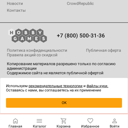
Новости
CrowdRepublic
Контакты
+7 (800) 500-31-36
Политика конфиденциальности
Публичная оферта
Правила акций со скидкой
Копирование материалов разрешено только по согласию
администрации
Содержимое сайта не является публичной офертой
На сайте Hobby Games применяются
рекомендательные
технологии
.
Используем
рекомендательные технологии
и
файлы куки.
Оставаясь с нами, вы соглашаетесь на их применение
Уведомить о наличии
OK
Главная
Каталог
Корзина
Избранное
Войти