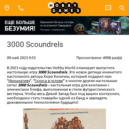
3000 Scoundrels
09 май 2023 9:55
Просмотрено: 4998 раз(а)
В 2023 году издательство Hobby World планирует выпустить
настольную игру
3000 Scoundrels
. Это новое детище именитого
настольного автора Кори Конички, который подарил нам
“
Инициативу
”, “
Голоса в голове
” и многие другие настольные
хиты!
3000 Scoundrels
– настольная игра для компании с
элементами блефа, выполненная в стиле футуристического
вестерна. Чтобы весь Дикий Запад был под вашим контролем,
необходимо стать главарём одной из банд и завладеть
диковинными технологиями будущего!