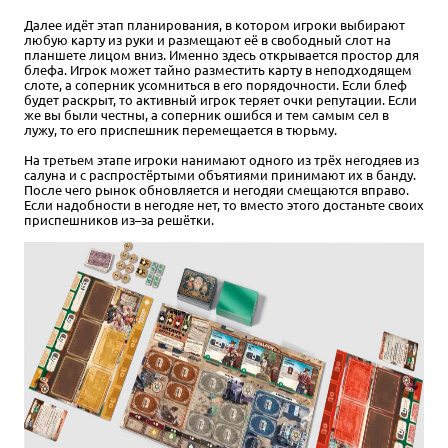
Далее идёт этап планирования, в котором игроки выбирают
любую карту из руки и размещают её в свободный слот на
планшете лицом вниз. Именно здесь открывается простор для
блефа. Игрок может тайно разместить карту в неподходящем
слоте, а соперник усомниться в его порядочности. Если блеф
будет раскрыт, то активный игрок теряет очки репутации. Если
же вы были честны, а соперник ошибся и тем самым сел в
лужу, то его приспешник перемещается в тюрьму.
На третьем этапе игроки нанимают одного из трёх негодяев из
салуна и с распростёртыми объятиями принимают их в банду.
После чего рынок обновляется и негодяи смещаются вправо.
Если надобности в негодяе нет, то вместо этого достаньте своих
приспешников из–за решётки.