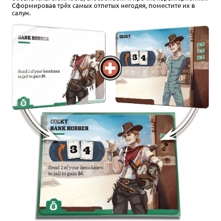
Сформировав трёх самых отпетых негодяя, поместите их в
салун.