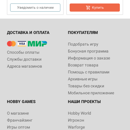
Уведомить о наличии
Купить
ДОСТАВКА И ОПЛАТА
ПОКУПАТЕЛЯМ
Подобрать игру
Бонусная программа
Способы оплаты
Информация о заказе
Службы доставки
Новинка
Дополнение
2-4
Возврат товара
Адреса магазинов
Дополнение
60-120
10+
3-4
75
12+
Дополнение
5-6
90
10+
Помощь с правилами
3 990 ₽
3 990 ₽
2 490 ₽
Архивные игры
Catan: Мореходы
Catan: Купцы и варвары
Catan: Мореходы.
Товары без скидки
Дополнение для 5-6 игроков
2 отзыва
Купить
Мобильное приложение
Купить
Купить
HOBBY GAMES
НАШИ ПРОЕКТЫ
О магазине
Hobby World
Франчайзинг
Игрокон
Игры оптом
Warforge