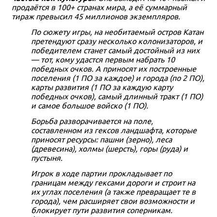
продаётся в 100+ странах мира, а её суммарный
тираж превысил 45 миллионов экземпляров.
По сюжету игры, на необитаемый остров Катан
претендуют сразу несколько колонизаторов, и
победителем станет самый достойный из них
— тот, кому удастся первым набрать 10
победных очков. А приносят их построенные
поселения (1 ПО за каждое) и города (по 2 ПО),
карты развития (1 ПО за каждую карту
победных очков), самый длинный тракт (1 ПО)
и самое большое войско (1 ПО).
Борьба разворачивается на поле,
составленном из гексов ландшафта, которые
приносят ресурсы: пашни (зерно), леса
(древесина), холмы (шерсть), горы (руда) и
пустыня.
Игрок в ходе партии прокладывает по
границам между гексами дороги и строит на
их углах поселения (а также превращает те в
города), чем расширяет свои возможности и
блокирует пути развития соперникам.