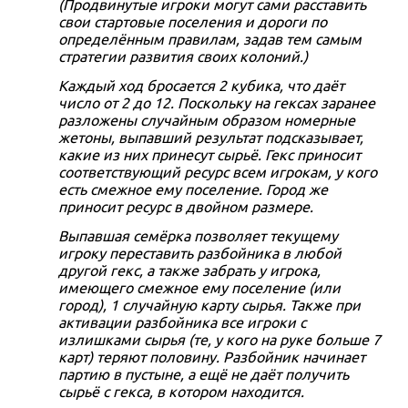
(Продвинутые игроки могут сами расставить
свои стартовые поселения и дороги по
определённым правилам, задав тем самым
стратегии развития своих колоний.)
Каждый ход бросается 2 кубика, что даёт
число от 2 до 12. Поскольку на гексах заранее
разложены случайным образом номерные
жетоны, выпавший результат подсказывает,
какие из них принесут сырьё. Гекс приносит
соответствующий ресурс всем игрокам, у кого
есть смежное ему поселение. Город же
приносит ресурс в двойном размере.
Выпавшая семёрка позволяет текущему
игроку переставить разбойника в любой
другой гекс, а также забрать у игрока,
имеющего смежное ему поселение (или
город), 1 случайную карту сырья. Также при
активации разбойника все игроки с
излишками сырья (те, у кого на руке больше 7
карт) теряют половину. Разбойник начинает
партию в пустыне, а ещё не даёт получить
сырьё с гекса, в котором находится.