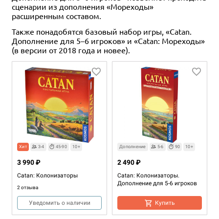
сценарии из дополнения «Мореходы»
расширенным составом.
Также понадобятся базовый набор игры, «Catan.
Дополнение для 5–6 игроков» и «Catan: Мореходы»
(в версии от 2018 года и новее).
Хит
3-4
45-90
10+
Дополнение
5-6
90
10+
3 990 ₽
2 490 ₽
Catan: Колонизаторы
Catan: Колонизаторы.
Дополнение для 5-6 игроков
2 отзыва
Уведомить о наличии
Купить