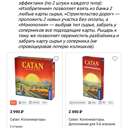
эффектами (по 2 штуки каждого типа):
«Изобретение» позволяет взять из банка 2
любые карты сырья, «Строительство дорог» —
проложить 2 новых участка без оплаты, а
«Монополия» — выбрав тип сырья, забрать у
соперников все подходящие карты. Рыцарь к
тому же позволяет переместить разбойника и
забрать карту сырья у соперника (не
спровоцировав потерю излишков).
Хит
3-4
45-90
10+
Дополнение
5-6
90
10+
3 990 ₽
2 490 ₽
Catan: Колонизаторы
Catan: Колонизаторы.
Дополнение для 5-6 игроков
2 отзыва