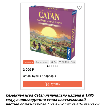
Новинка
Дополнение
2-4
60-120
10+
3 990 ₽
Catan: Купцы и варвары
Купить
Семейная игра Catan изначально издана в 1995
году, а впоследствии стала неотъемлемой
частью поп-культуры
. Она выходит на 40+ языках и