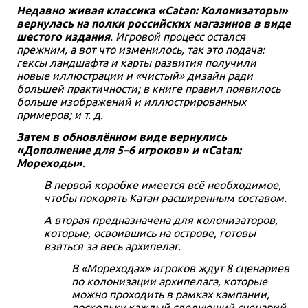
Недавно живая классика «Catan: Колонизаторы»
вернулась на полки российских магазинов в виде
шестого издания
. Игровой процесс остался
прежним, а вот что изменилось, так это подача:
гексы ландшафта и карты развития получили
новые иллюстрации и «чистый» дизайн ради
большей практичности; в книге правил появилось
больше изображений и иллюстрированных
примеров; и т. д.
Дополнение
3-4
75
12+
Дополнение
5-6
90
10+
Затем в обновлённом виде вернулись
3 990 ₽
2 490 ₽
«Дополнение для 5–6 игроков» и «Catan:
Catan: Мореходы
Catan: Мореходы.
Мореходы»
.
Дополнение для 5-6 игроков
2 отзыва
В первой коробке имеется всё необходимое,
Купить
Купить
чтобы покорять Катан расширенным составом.
А вторая предназначена для колонизаторов,
которые, освоившись на острове, готовы
взяться за весь архипелаг.
В «Мореходах» игроков ждут 8 сценариев
по колонизации архипелага, которые
можно проходить в рамках кампании,
поскольку каждый следующий сценарий