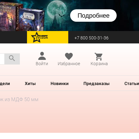
Подробнее
+7 800 500-31-36
перейти на Zvezda
Войти
Избранное
Корзина
дели
Хиты
Новинки
Предзаказы
Статьи
ок из МДФ 50 мм