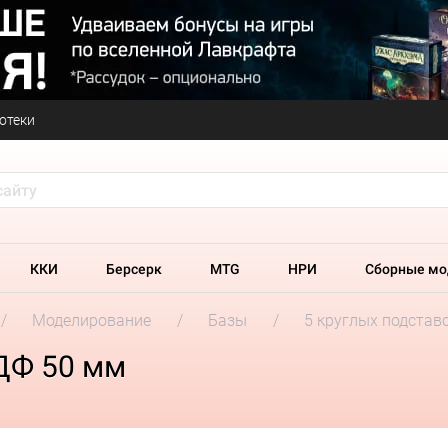
отеки
ККИ
Берсерк
MTG
НРИ
Сборные мо
Моделирование
Базы
5 круглых подстав
МДФ 50 мм