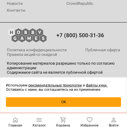
Новости
CrowdRepublic
Контакты
+7 (800) 500-31-36
Политика конфиденциальности
Публичная оферта
Правила акций со скидкой
Копирование материалов разрешено только по согласию
администрации
Содержимое сайта не является публичной офертой
На сайте Hobby Games применяются
рекомендательные
технологии
.
Используем
рекомендательные технологии
и
файлы куки.
Оставаясь с нами, вы соглашаетесь на их применение
Уведомить о наличии
OK
Главная
Каталог
Корзина
Избранное
Войти