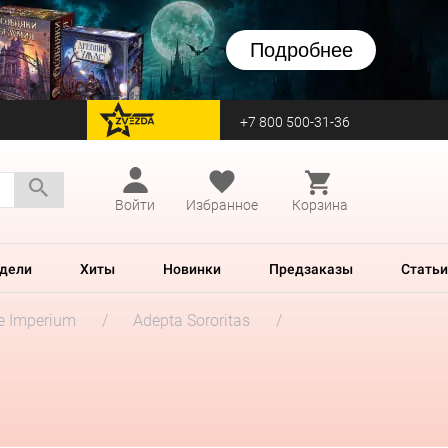
Подробнее
+7 800 500-31-36
перейти на Zvezda
Войти
Избранное
Корзина
дели
Хиты
Новинки
Предзаказы
Статьи
he Imperium
Adepta Sororitas