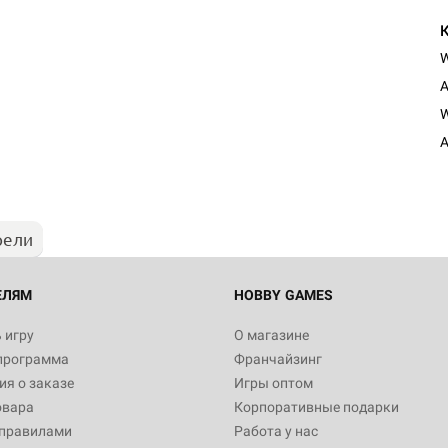
A
W
A
рели
ЕЛЯМ
HOBBY GAMES
 игру
О магазине
программа
Франчайзинг
я о заказе
Игры оптом
овара
Корпоративные подарки
 правилами
Работа у нас