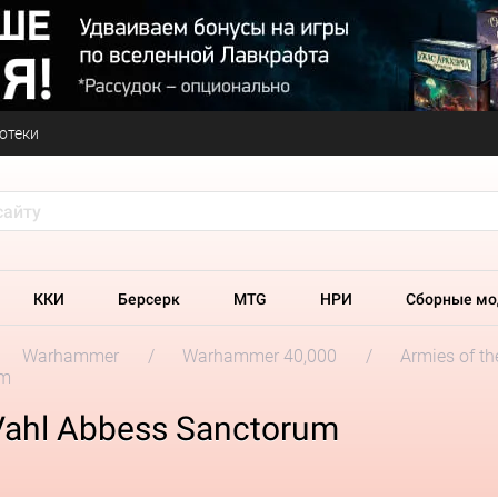
отеки
ККИ
Берсерк
MTG
НРИ
Сборные мо
Warhammer
Warhammer 40,000
Armies of t
um
 Vahl Abbess Sanctorum