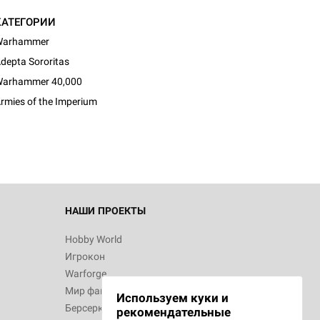
КАТЕГОРИИ
Warhammer
depta Sororitas
arhammer 40,000
rmies of the Imperium
НАШИ ПРОЕКТЫ
Hobby World
Игрокон
Warforge
Мир фантастики
Используем куки и
Берсерк
рекомендательные