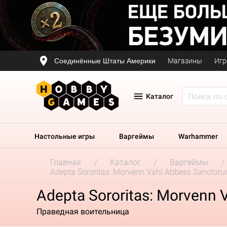
Соединённые Штаты Америки
Магазины
Игр
Каталог
Настольные игры
Варгеймы
Warhammer
Главная
Каталог
Варгеймы
Adepta Sororitas: Morvenn Vahl Abbess Sanctor
Adepta Sororitas: Morvenn
Праведная воительница