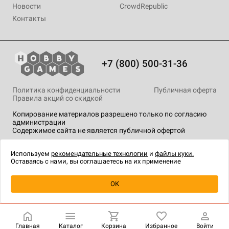
Новости
CrowdRepublic
Контакты
+7 (800) 500-31-36
Политика конфиденциальности
Публичная оферта
Правила акций со скидкой
Копирование материалов разрешено только по согласию
администрации
Содержимое сайта не является публичной офертой
На сайте Hobby Games применяются
рекомендательные
технологии
.
Используем
рекомендательные технологии
и
файлы куки.
Оставаясь с нами, вы соглашаетесь на их применение
Уведомить о наличии
OK
Главная
Каталог
Корзина
Избранное
Войти