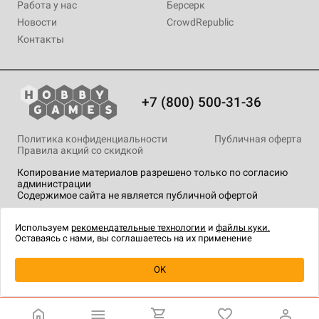
Работа у нас
Берсерк
Новости
CrowdRepublic
Контакты
+7 (800) 500-31-36
Политика конфиденциальности
Публичная оферта
Правила акций со скидкой
Копирование материалов разрешено только по согласию
администрации
Содержимое сайта не является публичной офертой
На сайте Hobby Games применяются
рекомендательные
технологии
.
Используем
рекомендательные технологии
и
файлы куки.
Оставаясь с нами, вы соглашаетесь на их применение
Уведомить о наличии
OK