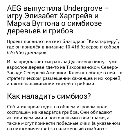
AEG выпустила Undergrove –
игру Элизабет Харгрейв и
Марка Вуттона о симбиозе
деревьев и грибов
Проект появился на свет благодаря "Кикстартеру",
где он привлёк внимание 10 416 бэкеров и собрал
626 956 долларов.
Игра предлагает сыграть за Дуглосову пихту – уже
взрослое дереве где-то на Тихоокеанском Северо-
Западе Северной Америки. Ключ к победе в ней – в
стратегическом размещении саженцев и их корней,
а также налаживании связей с грибами.
Как наладить симбиоз?
События происходят на общем игровом поле,
состоящем из квадратов грибов. Они обладают
активируемыми и постоянными свойствами, а
также могут принести победные очки (в указанном
на них количестве) за налаженный симбиоз с