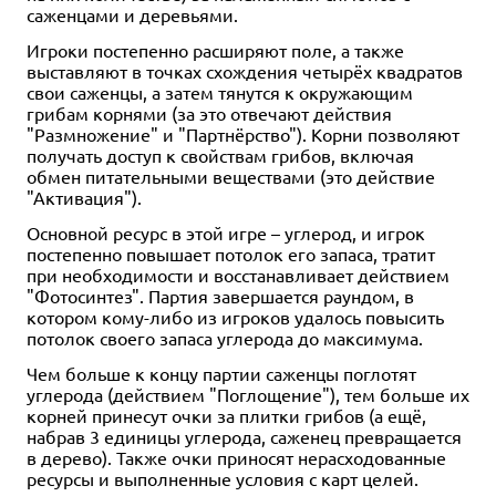
саженцами и деревьями.
Игроки постепенно расширяют поле, а также
выставляют в точках схождения четырёх квадратов
свои саженцы, а затем тянутся к окружающим
грибам корнями (за это отвечают действия
"Размножение" и "Партнёрство"). Корни позволяют
получать доступ к свойствам грибов, включая
обмен питательными веществами (это действие
"Активация").
Основной ресурс в этой игре – углерод, и игрок
постепенно повышает потолок его запаса, тратит
при необходимости и восстанавливает действием
"Фотосинтез". Партия завершается раундом, в
котором кому-либо из игроков удалось повысить
потолок своего запаса углерода до максимума.
Чем больше к концу партии саженцы поглотят
углерода (действием "Поглощение"), тем больше их
корней принесут очки за плитки грибов (а ещё,
набрав 3 единицы углерода, саженец превращается
в дерево). Также очки приносят нерасходованные
ресурсы и выполненные условия с карт целей.