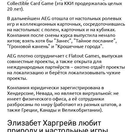
Collectible Card Game (эта ККИ продержалась целых
20 лет).
В дальнейшем AEG отошла от настольных ролевых
игр и коллекционных карточных, сосредоточившись
на настольных: с полем, карточных и на кубиках.
Компания после смены курса выпустила немало
хитов; взять хотя бы "Замес", "Тайное послание",
"Громовой камень" и "Крошечные города".
AEG плотно сотрудничает с Flatout Games, выпуская
совместные проекты, а также открыта для
международных партнёрств – охотно отдаёт проекты
на локализацию и берётся локализовывать чужие
проекты.
Компания юридически зарегистрирована в
Хендерсоне, Невада, но является виртуальной: не
имеет физического офиса, а её сотрудники
разбросаны по миру (работают из разных штатов, а
также Греции, Канады и Великобритании).
Элизабет Харгрейв любит
природу и настольные игры