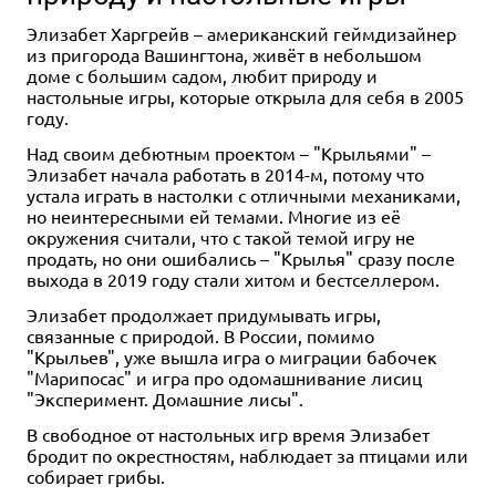
Элизабет Харгрейв – американский геймдизайнер
из пригорода Вашингтона, живёт в небольшом
доме с большим садом, любит природу и
настольные игры, которые открыла для себя в 2005
году.
Над своим дебютным проектом – "Крыльями" –
Элизабет начала работать в 2014-м, потому что
устала играть в настолки с отличными механиками,
но неинтересными ей темами. Многие из её
окружения считали, что с такой темой игру не
продать, но они ошибались – "Крылья" сразу после
выхода в 2019 году стали хитом и бестселлером.
Элизабет продолжает придумывать игры,
связанные с природой. В России, помимо
"Крыльев", уже вышла игра о миграции бабочек
"Марипосас" и игра про одомашнивание лисиц
"Эксперимент. Домашние лисы".
В свободное от настольных игр время Элизабет
бродит по окрестностям, наблюдает за птицами или
собирает грибы.