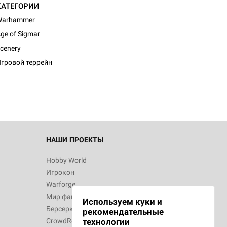
КАТЕГОРИИ
Warhammer
ge of Sigmar
d Монстры
cenery
гровой террейн
 Зомбицид:
НАШИ ПРОЕКТЫ
Hobby World
Игрокон
 Берсерк.
Warforge
в
Мир фантастики
Используем куки и
Берсерк
рекомендательные
CrowdRepublic
технологии