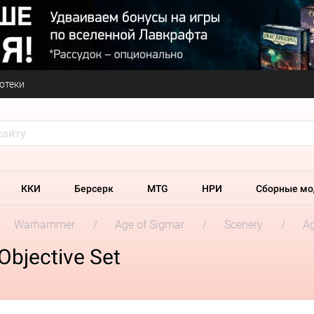
отеки
ККИ
Берсерк
MTG
НРИ
Сборные мо
Warhammer
Age of Sigmar
Scenery
Ag
Objective Set