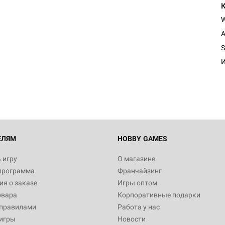
A
Настольная игра Hobby Worl
S
Египта
И
1 991
Настольная игра Hobby World
Белая смерть
12 990
ЕЛЯМ
HOBBY GAMES
 игру
О магазине
программа
Франчайзинг
Настольная игра Hobby World
я о заказе
Игры оптом
Сердце роя. Дисплей бустеро
овара
Корпоративные подарки
3 490
 правилами
Работа у нас
игры
Новости