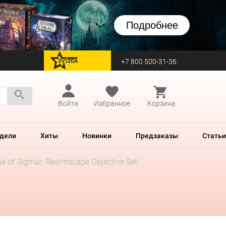
Подробнее
+7 800 500-31-36
перейти на Zvezda
Войти
Избранное
Корзина
дели
Хиты
Новинки
Предзаказы
Статьи
e of Sigmar: Realmscape Objective Set